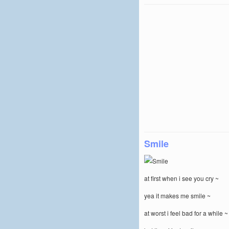
Smile
at first when i see you cry ~
yea it makes me smile ~
at worst i feel bad for a while ~