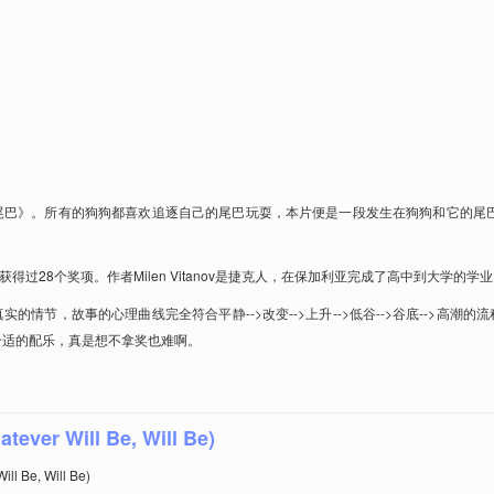
尾巴》。所有的狗狗都喜欢追逐自己的尾巴玩耍，本片便是一段发生在狗狗和它的尾巴
获得过28个奖项。作者Milen Vitanov是捷克人，在保加利亚完成了高中到大学的
的情节，故事的心理曲线完全符合平静-->改变-->上升-->低谷-->谷底-->高潮
合适的配乐，真是想不拿奖也难啊。
tever Will Be, Will Be)