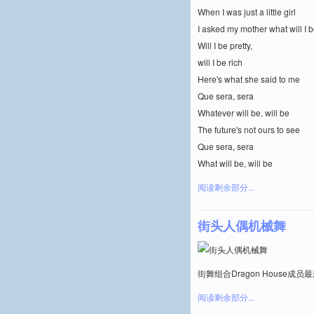
When I was just a little girl
I asked my mother what will I 
Will I be pretty,
will I be rich
Here's what she said to me
Que sera, sera
Whatever will be, will be
The future's not ours to see
Que sera, sera
What will be, will be
阅读剩余部分...
街头人偶机械舞
街舞组合Dragon House
阅读剩余部分...