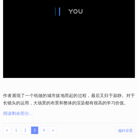
作者展现了一个纸做的城市拔地而起的过程，最后又归于寂静。对于
长镜头的运用，大场景的布景和整体的渲染都有很高的学习价值。
阅读剩余部分...
偏好设置
«
1
2
3
4
»