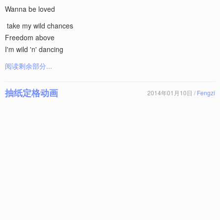
Wanna be loved
take my wild chances
Freedom above
I'm wild 'n' dancing
阅读剩余部分...
抽纸定格动画
2014年01月10日 /
Fengzi