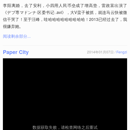
李阳离婚，去了安利，小四用人民币垒成了增高垫，雷政富出演了
《デブ専マドンナ·区委书记·.avi》，大V蛮子被抓，就连马云快被微
信干哭了！至于汪峰，哇哈哈哈哈哈哈哈哈哈！2013已经过去了，我
很嫌弃她。
阅读剩余部分...
Paper City
2014年01月07日 /
Fengzi