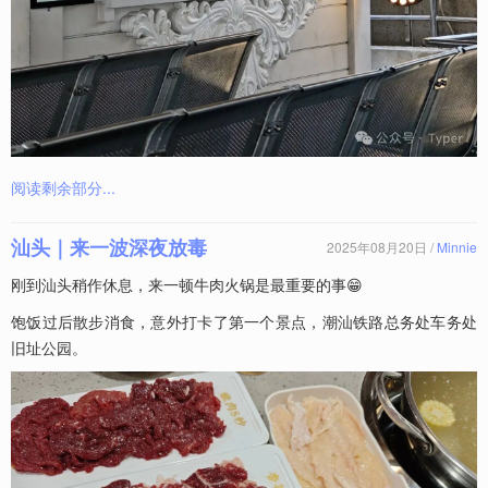
阅读剩余部分...
汕头｜来一波深夜放毒
2025年08月20日 /
Minnie
刚到汕头稍作休息，来一顿牛肉火锅是最重要的事😁
饱饭过后散步消食，意外打卡了第一个景点，潮汕铁路总务处车务处
旧址公园。