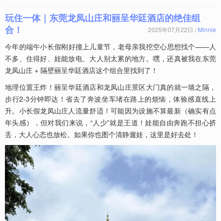
玩住一体｜东莞龙凤山庄和丽呈华廷酒店的绝佳组
合！
2025年07月22日 /
Minnie
今年的端午小长假刚好撞上儿童节，老母亲我挖空心思想找个——人
不多、住得好、娃能放电、大人别太累的地方。嘿，还真被我在东莞
龙凤山庄 + 隔壁丽呈华廷酒店这个组合里找到了！
地理位置王炸！丽呈华廷酒店和龙凤山庄景区大门真的就一墙之隔，
步行2-3分钟即达！省去了奔波坐车堵在路上的烦恼，体验感直线上
升。小长假龙凤山庄人流量舒适！可能因为设施不算最新（确实有点
年头感），但对我们来说，“人少”就是王道！娃能自由奔跑不担心挤
丢，大人心态也放松。如果你也图个清静遛娃，这里是好去处！