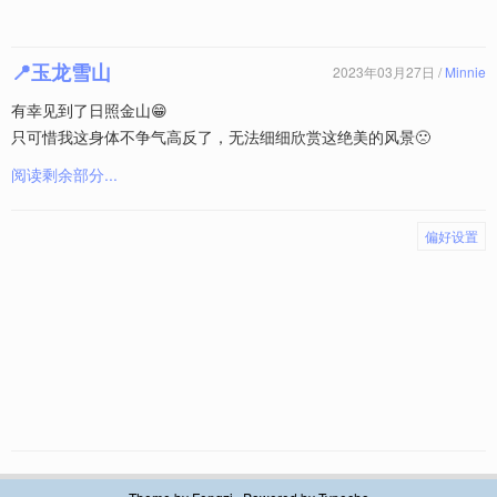
📍玉龙雪山
2023年03月27日 /
Minnie
有幸见到了日照金山😁
只可惜我这身体不争气高反了，无法细细欣赏这绝美的风景🙁
阅读剩余部分...
偏好设置