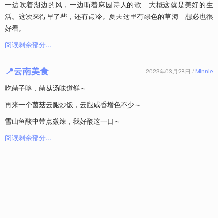
一边吹着湖边的风，一边听着麻园诗人的歌，大概这就是美好的生
活。这次来得早了些，还有点冷。夏天这里有绿色的草海，想必也很
好看。
阅读剩余部分...
📍云南美食
2023年03月28日 /
Minnie
吃菌子咯，菌菇汤味道鲜～
再来一个菌菇云腿炒饭，云腿咸香增色不少～
雪山鱼酸中带点微辣，我好酸这一口～
阅读剩余部分...