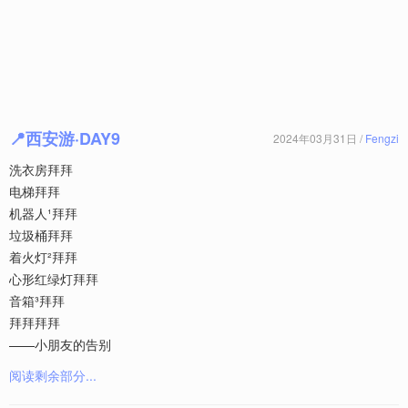
📍西安游·DAY9
2024年03月31日 /
Fengzi
洗衣房拜拜
电梯拜拜
机器人¹拜拜
垃圾桶拜拜
着火灯²拜拜
心形红绿灯拜拜
音箱³拜拜
拜拜拜拜
——小朋友的告别
阅读剩余部分...