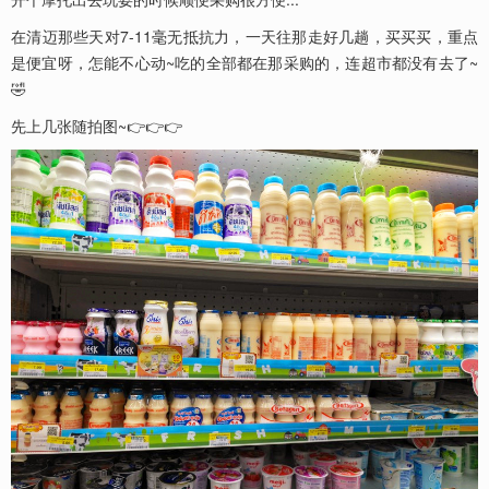
在清迈那些天对7-11毫无抵抗力，一天往那走好几趟，买买买，重点
是便宜呀，怎能不心动~吃的全部都在那采购的，连超市都没有去了~
🤣
先上几张随拍图~👉👉👉