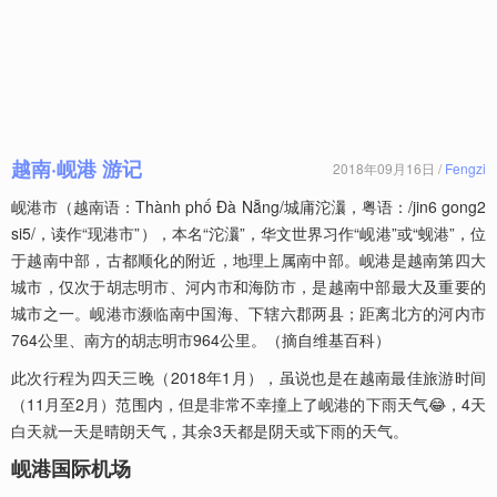
越南·岘港 游记
2018年09月16日 /
Fengzi
岘港市（越南语：Thành phố Đà Nẵng/城庯沱㶞，粤语：/jin6 gong2
si5/，读作“现港市”），本名“沱㶞”，华文世界习作“岘港”或“蚬港”，位
于越南中部，古都顺化的附近，地理上属南中部。岘港是越南第四大
城市，仅次于胡志明市、河内市和海防市，是越南中部最大及重要的
城市之一。岘港市濒临南中国海、下辖六郡两县；距离北方的河内市
764公里、南方的胡志明市964公里。（摘自维基百科）
此次行程为四天三晚（2018年1月），虽说也是在越南最佳旅游时间
（11月至2月）范围内，但是非常不幸撞上了岘港的下雨天气😂，4天
白天就一天是晴朗天气，其余3天都是阴天或下雨的天气。
岘港国际机场