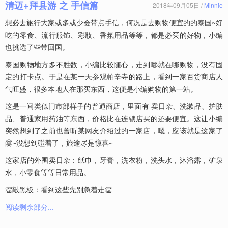
清迈+拜县游 之 手信篇
2018年09月05日 /
Minnie
想必去旅行大家或多或少会带点手信，何况是去购物便宜的的泰国~好
吃的零食、流行服饰、彩妝、香氛用品等等，都是必买的好物，小编
也挑选了些带回国。
泰国购物地方多不胜数，小编比较随心，走到哪就在哪购物，没有固
定的打卡点。于是在某一天参观帕辛寺的路上，看到一家百货商店人
气旺盛，很多本地人在那买东西，这便是小编购物的第一站。
这是一间类似门市部样子的普通商店，里面有 卖日杂、洗漱品、护肤
品、普通家用药油等东西，价格比在连锁店买的还要便宜。这让小编
突然想到了之前也曾听某网友介绍过的一家店，嗯，应该就是这家了
🤗~没想到碰着了，旅途尽是惊喜~
这家店的外围卖日杂：纸巾，牙膏，洗衣粉，洗头水，沐浴露，矿泉
水，小零食等等日常用品。
👏敲黑板：看到这些先别急着走👏
阅读剩余部分...