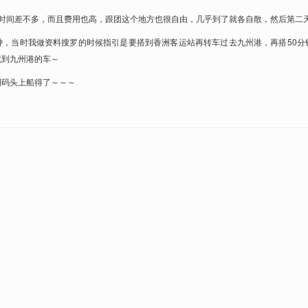
时间差不多，而且费用也高，跟团这个地方也很自由，几乎到了就各自散，然后第二天
钟，当时我做资料搜罗的时候指引是要搭到香洲客运站再转车过去九州港，再搭50分
就到九州港的车～
到码头上船得了～～～