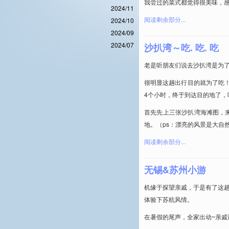
我尝过的菜式都觉得很美味，
2024/11
阅读剩余部分...
2024/10
2024/09
2024/07
沙扒湾～吃. 吃. 吃
老是听朋友们说去沙扒湾是为了
很明显这趟出行目的就为了吃
4个小时，终于到达目的地了
首先先上三张沙扒湾海滩图，
地。（ps：漂亮的风景是大自
阅读剩余部分...
无锡&苏州小游
机缘于探望亲戚，于是有了这
体验下苏杭风情。
在暑假的尾声，全家出动~亲戚