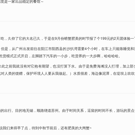
感觉是一家出品稳定的餐馆～
吃，久仰了它的大名已久，于是在9月份螃蟹肥美的时节报了个199元的2天团体验一
！但是，从广州出发前往在阳江市阳西县的沙扒湾需要4个小时，在车上只能靠睡觉和
，吃货模式正式开启，左脚踏下汽车的一小步，吃货界的一大步啊，哈哈哈哈。
来此之前我就没有对它抱有期望，也没打算下水。由于是免费海滩没人打理，加上部
然对人类的馈赠，保护环境人人要从我做起。）水质很差，海边像泥潭，在堤坝上吹
趟的出行。目的地无锡，顺路绕道苏州。由于时间关系，逗留的时间不长，游玩的景点
说我们来得早了点，待到中秋节前后，还有肥美的大闸蟹~