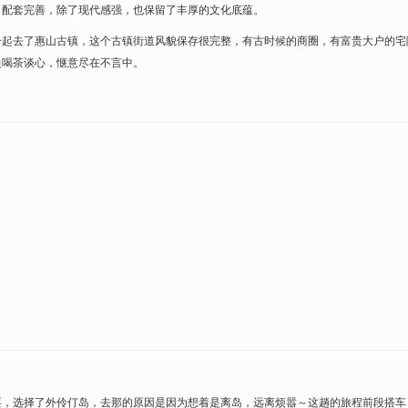
，配套完善，除了现代感强，也保留了丰厚的文化底蕴。
一起去了惠山古镇，这个古镇街道风貌保存很完整，有古时候的商圈，有富贵大户的宅
边喝茶谈心，惬意尽在不言中。
耍，选择了外伶仃岛，去那的原因是因为想着是离岛，远离烦嚣～这趟的旅程前段搭车