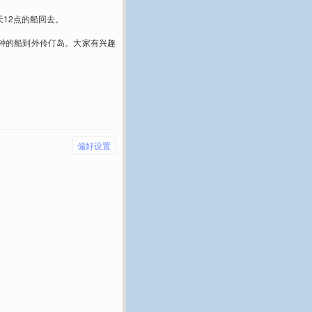
12点的船回去。
钟的船到外伶仃岛。大家有兴趣
偏好设置