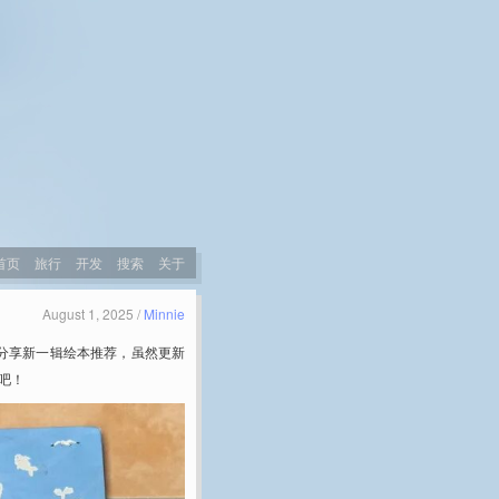
首页
旅行
开发
搜索
关于
August 1, 2025 /
Minnie
分享新一辑绘本推荐，虽然更新
吧！