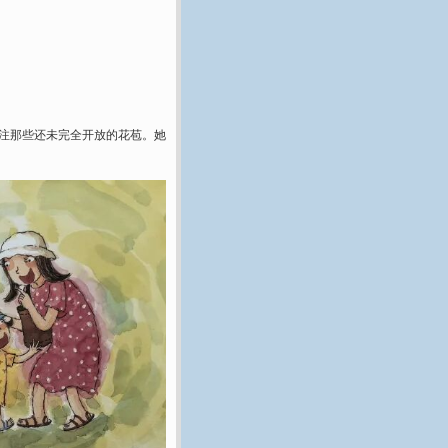
注那些还未完全开放的花苞。她