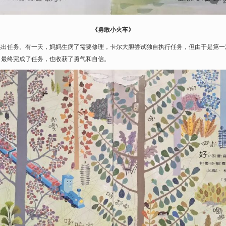
《勇敢小火车》
起出任务。有一天，妈妈生病了需要修理，卡尔大胆尝试独自执行任务，但由于是第一
，最终完成了任务，也收获了勇气和自信。