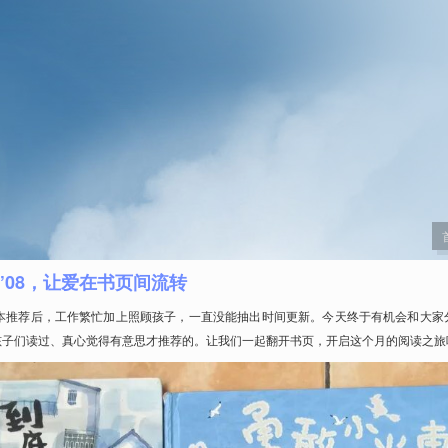
5’08，让爱在书页间流转
绘本推荐后，工作繁忙加上照顾孩子，一直没能抽出时间更新。今天终于有机会和大家
孩子们读过、真心觉得有意思才推荐的。让我们一起翻开书页，开启这个月的阅读之旅