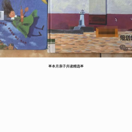
🌟本月亲子共读精选🌟