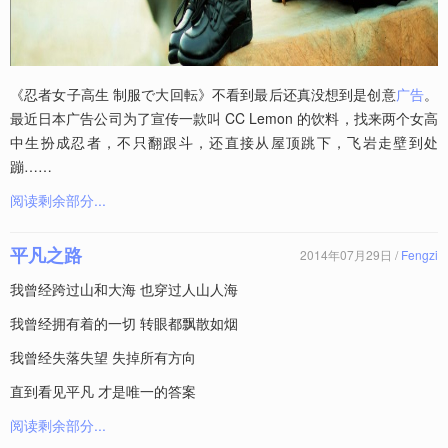
《忍者女子高生 制服で大回転》不看到最后还真没想到是创意
广告
。
最近日本广告公司为了宣传一款叫 CC Lemon 的饮料，找来两个女高
中生扮成忍者，不只翻跟斗，还直接从屋顶跳下，飞岩走壁到处
蹦……
阅读剩余部分...
平凡之路
2014年07月29日 /
Fengzi
我曾经跨过山和大海 也穿过人山人海
我曾经拥有着的一切 转眼都飘散如烟
我曾经失落失望 失掉所有方向
直到看见平凡 才是唯一的答案
阅读剩余部分...