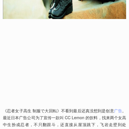
《忍者女子高生 制服で大回転》不看到最后还真没想到是创意
广告
。
最近日本广告公司为了宣传一款叫 CC Lemon 的饮料，找来两个女高
中生扮成忍者，不只翻跟斗，还直接从屋顶跳下，飞岩走壁到处