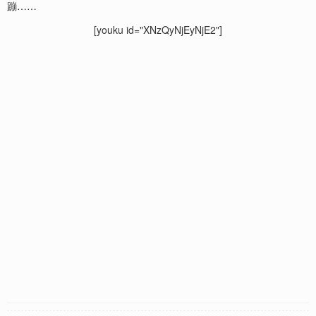
蹦……
[youku id="XNzQyNjEyNjE2"]