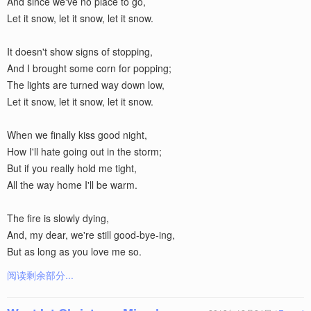
And since we've no place to go,
Let it snow, let it snow, let it snow.
It doesn't show signs of stopping,
And I brought some corn for popping;
The lights are turned way down low,
Let it snow, let it snow, let it snow.
When we finally kiss good night,
How I'll hate going out in the storm;
But if you really hold me tight,
All the way home I'll be warm.
The fire is slowly dying,
And, my dear, we're still good-bye-ing,
But as long as you love me so.
阅读剩余部分...