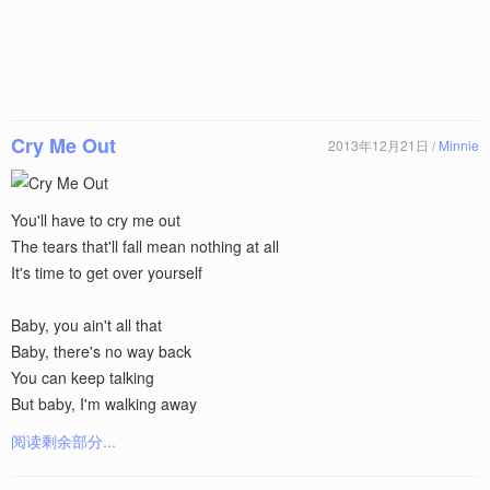
Cry Me Out
2013年12月21日 /
Minnie
You'll have to cry me out
The tears that'll fall mean nothing at all
It's time to get over yourself
Baby, you ain't all that
Baby, there's no way back
You can keep talking
But baby, I'm walking away
阅读剩余部分...