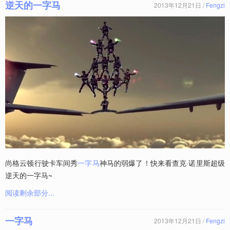
逆天的一字马
2013年12月21日 /
Fengzi
尚格云顿行驶卡车间秀
一字马
神马的弱爆了！快来看查克·诺里斯超级
逆天的一字马~
阅读剩余部分...
一字马
2013年12月21日 /
Fengzi