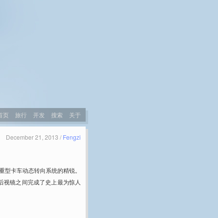
首页
旅行
开发
搜索
关于
December 21, 2013 /
Fengzi
重型卡车动态转向系统的精锐。
卡车的后视镜之间完成了史上最为惊人