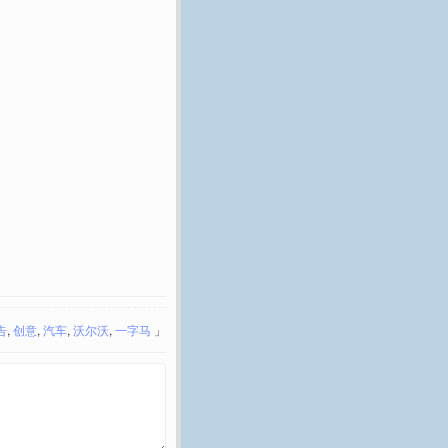
告
,
创意
,
汽车
,
沃尔沃
,
一字马
」