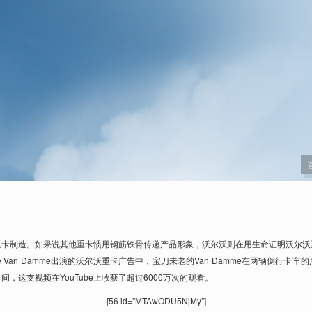
重卡制造。如果说其他重卡惯用钢筋铁骨传递产品形象，沃尔沃则在用生命证明沃尔沃
ude Van Damme出演的沃尔沃重卡广告中，宝刀未老的Van Damme在两辆倒行
，这支视频在YouTube上收获了超过6000万次的观看。
[56 id="MTAwODU5NjMy"]