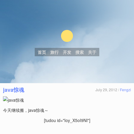
首页
旅行
开发
搜索
关于
java惊魂
July 29, 2012 /
Fengzi
今天继续搬，java惊魂～
[tudou id="Ioy_X5oI9NI"]