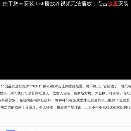
duction出品的这部短片“Pixels”(像素)绝对会让你瞠目结舌、赞不绝口。它描述了一
奇故事。期间我们可以看到吃豆人、太空入侵者、俄罗斯方块、大金刚、打砖块、青
身外星异族，在纽约市内到处破坏，将种种只有游戏里才会发生的事儿搬到了现实里
桥墩之类的效果十分逼真、令人捧腹，最后整个地球都……真不得不佩服这帮家伙的想