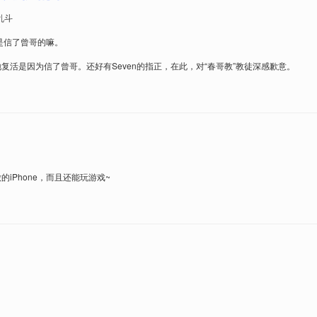
是信了曾哥的嘛。
复活是因为信了曾哥。还好有Seven的指正，在此，对“春哥教”教徒深感歉意。
iPhone，而且还能玩游戏~