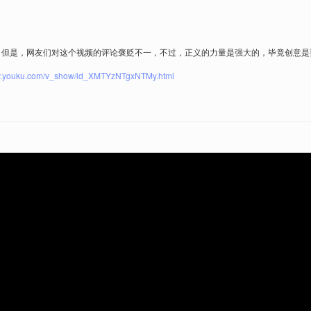
，但是，网友们对这个视频的评论褒贬不一，不过，正义的力量是强大的，毕竟创意是
//v.youku.com/v_show/id_XMTYzNTgxNTMy.html