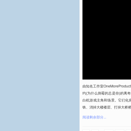
由知名工作室OneMorePro
约(为什么倒霉的总是你)的离
白机游戏主角和场景。它们化
铁、消掉大楼楼层、打掉大桥
阅读剩余部分...