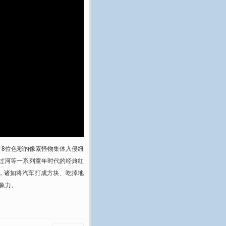
堆只有8位色彩的像素怪物集体入侵纽
蛙过河等一系列童年时代的经典红
，诸如将汽车打成方块、吃掉地
象力。