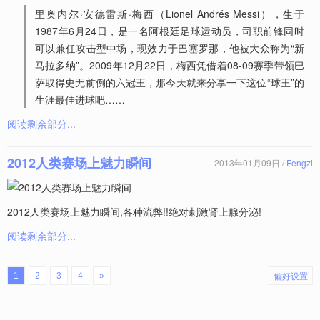
里奥内尔·安德雷斯·梅西（Lionel Andrés Messi），生于
1987年6月24日，是一名阿根廷足球运动员，司职前锋同时
可以兼任攻击型中场，现效力于巴塞罗那，他被大众称为“新
马拉多纳”。2009年12月22日，梅西凭借着08-09赛季带领巴
萨取得史无前例的六冠王，那今天就来分享一下这位“球王”的
生涯最佳进球吧……
阅读剩余部分...
2012人类赛场上魅力瞬间
2013年01月09日 /
Fengzi
2012人类赛场上魅力瞬间,各种流弊!!绝对刺激肾上腺分泌!
阅读剩余部分...
偏好设置
1
2
3
4
»