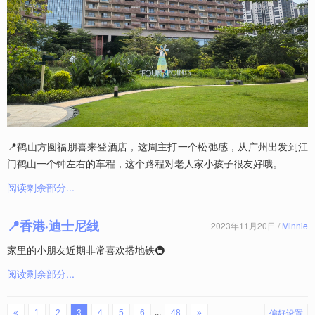
📍鹤山方圆福朋喜来登酒店，这周主打一个松弛感，从广州出发到江
门鹤山一个钟左右的车程，这个路程对老人家小孩子很友好哦。
阅读剩余部分...
📍香港·迪士尼线
2023年11月20日 /
Minnie
家里的小朋友近期非常喜欢搭地铁🚇
阅读剩余部分...
偏好设置
...
«
1
2
3
4
5
6
48
»