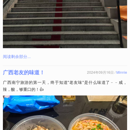
阅读剩余部分...
广西老友的味道！
2024年09月16日 /
Minnie
广西南宁旅游的第一天，终于知道"老友味"是什么味道了﹣﹣咸，
辣，酸，够重口的！👍