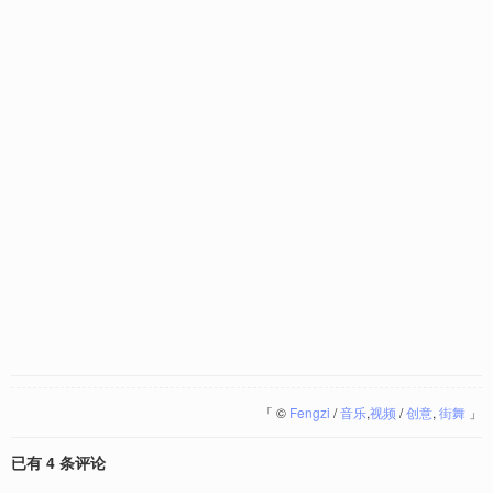
「
©
Fengzi
/
音乐
,
视频
/
创意
,
街舞
」
已有 4 条评论