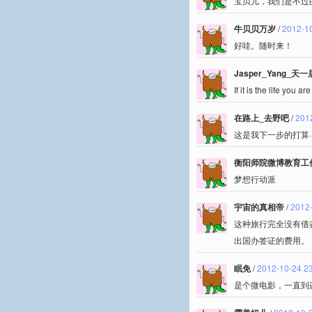
宝贝儿，我们是不过
牛贝贝万岁
/
2012-10
好哇。随时来！
Jasper_Yang_天
If it is the life you 
在路上_去野吧
/
201
这是我下一步的打算····
衡阳师院微博教育工
梦想行动派
宇宙的真相帝
/
2012-
这种旅行完全没有借
出国办签证的费用。
眠免
/
2012-10-24 2
是个微电影，一直到