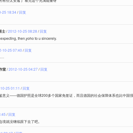
的有些太安逸了 看完这个充满能量呀
-25 18:34
/
回复
一居士
/
2012-10-25 08:28
/
回复
are expecting, then,yoho to u sincerely.
2-10-25 07:40
/
回复
··
作室
/
2012-10-25 04:27
/
回复
10-25 01:11
/
回复
鉴意义——德国护照是全球200多个国家免签证，而且德国的社会保障体系也比中国
3:45
/
回复
边境就没继续跟下去了吧。