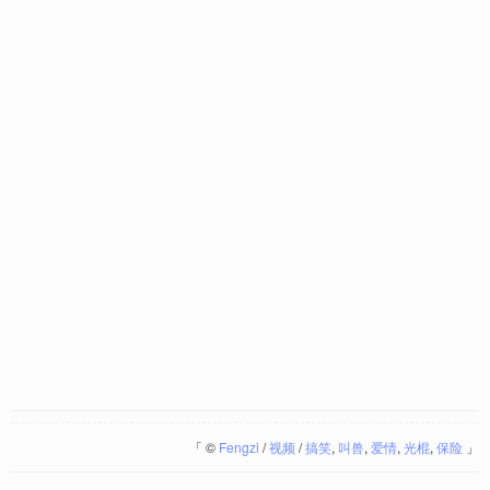
「
©
Fengzi
/
视频
/
搞笑
,
叫兽
,
爱情
,
光棍
,
保险
」