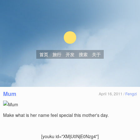
首页
旅行
开发
搜索
关于
Mum
April 16, 2011 /
Fengzi
Make what is her name feel special this mother's day.
[youku id="XMjU0NjE0Nzg4"]