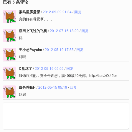
已有 5 条评论
索马里霹雳屎
/
2012-09-09 21:34
/
回复
真的好有母爱啊。。。
稻田上飞过的飞机
/
2012-07-16 18:29
/
回复
妈
王小怂Psyche
/
2012-05-19 17:55
/
回复
对哦
C盘坏了
/
2012-05-16 05:05
/
回复
服饰咋搭配，齐全告诉您，满400减40免邮。http://t.cn/zOt42or
白色呼吸H
/
2012-05-15 05:19
/
回复
妈妈