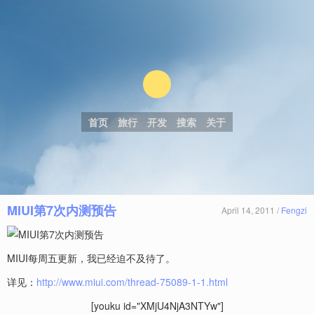
首页
旅行
开发
搜索
关于
MIUI第7次内测预告
April 14, 2011 /
Fengzi
MIUI每周五更新，我已经迫不及待了。
详见：
http://www.miui.com/thread-75089-1-1.html
[youku id="XMjU4NjA3NTYw"]