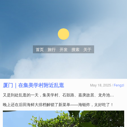
首页
旅行
开发
搜索
关于
厦门｜在集美学村附近乱逛
May 18, 2025 /
Fengzi
又是到处乱逛的一天，集美学村、石鼓路、嘉庚故居、龙舟池…
晚上还在后田海鲜大排档解锁了新菜单——海蛎炸，太好吃了！