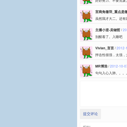
好好努力、不要荒废
宫商角徵羽_重点是
虽然我才大二。还有
主播小逆-吴锶哲
/
20
别醒着了。入睡吧
Vivian_言言
/
2012-1
抨击性很强，太强，
MR博浩
/
2012-10-0
句句入心入肺。。。
提交评论