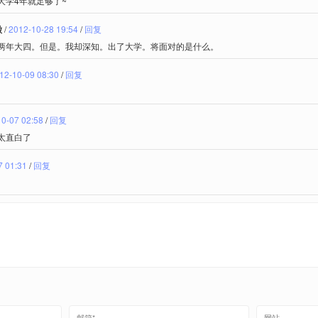
大学4年就足够了~
徵
/
2012-10-28 19:54
/
回复
两年大四。但是。我却深知。出了大学。将面对的是什么。
12-10-09 08:30
/
回复
0-07 02:58
/
回复
太直白了
7 01:31
/
回复
。