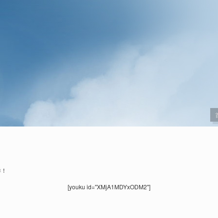
样！
[youku id="XMjA1MDYxODM2"]