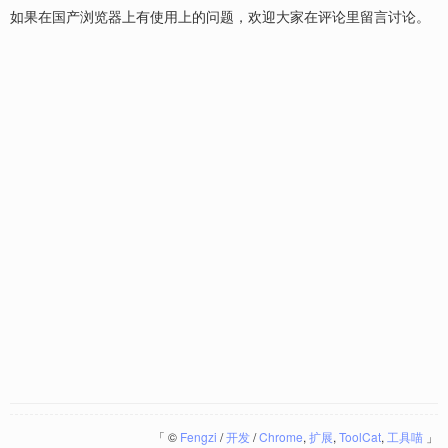
如果在国产浏览器上有使用上的问题，欢迎大家在评论里留言讨论。
「
©
Fengzi
/
开发
/
Chrome
,
扩展
,
ToolCat
,
工具喵
」