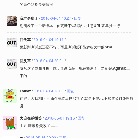
的两个站都是这情况
我才是疯子
/
2016-04-04 16:27
/
回复
刚刚发了一个新版本，你更新下试试咯，注意URL要单独一行
回头草
/
2016-04-04 19:16
/
更新到测试版还是不行，而且测试版不能解析文中的html
回头草
/
2016-04-04 20:21
/
我从这个页面直接下载，重新安装，现在能用了，之前是从github上
下的
Follow
/
2016-04-24 15:39
/
回复
你好大大我想问下,插件安装后也启动了,就是不显示,不知道如何处理感
谢!
大自在的微笑
/
2016-05-01 19:16
/
回复
土豆 腾讯都失效了........
m
/
2016-05-16 00:02
/
回复