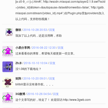
[a-z0-9_=\-]+).htm#i', 'http://wscdn.miaopai.com/splayer2.1.9.swf?scid
={video_id}&token=&autopause=false&fromweibo=false', 'http://gslb.
miaopai.com/stream/{video_id}.mp4' )在Plugin.php里$providers加入
以上代码，支持秒拍视频！
微吱
/
2016-10-28 20:53
/
回复
我加了以上代码，还是没用啊，求助
小易分享网
/
2016-08-22 12:30
/
回复
过来看看你的博客，希望每天都更新一些文章。
Zh.B
/
2016-10-10 10:04
/
回复
没1.08的下载地址？
矩阵
/
2016-10-20 09:01
/
回复
bilibili显示没有著作权。。。。
3G微博
/
2016-10-26 04:54
/
回复
这个文章写的好，转走了！ 欢迎回访:http://www.3gwb.com