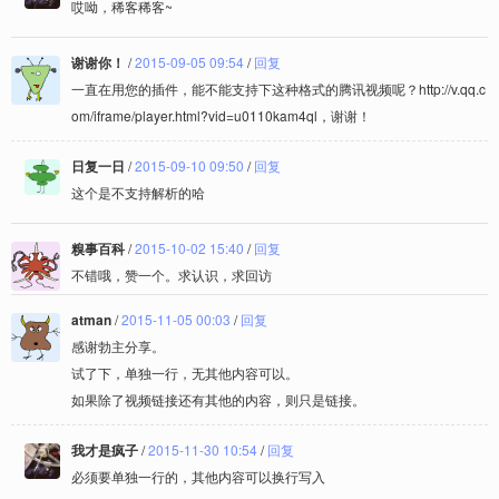
哎呦，稀客稀客~
谢谢你！
/
2015-09-05 09:54
/
回复
一直在用您的插件，能不能支持下这种格式的腾讯视频呢？http://v.qq.c
om/iframe/player.html?vid=u0110kam4ql，谢谢！
日复一日
/
2015-09-10 09:50
/
回复
这个是不支持解析的哈
糗事百科
/
2015-10-02 15:40
/
回复
不错哦，赞一个。求认识，求回访
atman
/
2015-11-05 00:03
/
回复
感谢勃主分享。
试了下，单独一行，无其他内容可以。
如果除了视频链接还有其他的内容，则只是链接。
我才是疯子
/
2015-11-30 10:54
/
回复
必须要单独一行的，其他内容可以换行写入