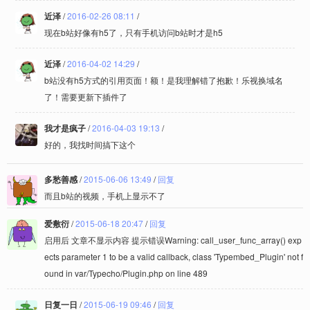
近泽
/
2016-02-26 08:11
/
现在b站好像有h5了，只有手机访问b站时才是h5
近泽
/
2016-04-02 14:29
/
b站没有h5方式的引用页面！额！是我理解错了抱歉！乐视换域名
了！需要更新下插件了
我才是疯子
/
2016-04-03 19:13
/
好的，我找时间搞下这个
多愁善感
/
2015-06-06 13:49
/
回复
而且b站的视频，手机上显示不了
爱敷衍
/
2015-06-18 20:47
/
回复
启用后 文章不显示内容 提示错误Warning: call_user_func_array() exp
ects parameter 1 to be a valid callback, class 'Typembed_Plugin' not f
ound in var/Typecho/Plugin.php on line 489
日复一日
/
2015-06-19 09:46
/
回复