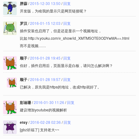
胖蒜
/
2015-12-30 13:50
/
回复
开发版，为啥我的显示只是网页链接呢？
罗汉
/
2016-01-15 12:03
/
回复
插件安装也启用了，但是还是显示一个视频地址，
比如 http://v.youku.com/v_show/id_XMTM5OTE0ODYwMA==.html
而不是视频……
顺子
/
2016-01-28 19:45
/
回复
你好，插件启用后，页面显示是白板，请问怎么解决啊？
顺子
/
2016-01-28 19:57
/
回复
已解决，原先我是https的地址，改成http就好了。
彭迪珊
/
2016-01-30 11:26
/
回复
建议增加youtube的视频解析
etsy
/
2016-02-28 02:36
/
回复
[gbz祈福了] 支持老大~~