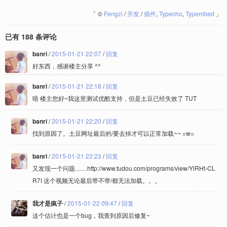
「
©
Fengzi
/
开发
/
插件
,
Typecho
,
Typembed
」
已有 188 条评论
banri
/
2015-01-21 22:07
/
回复
好东西，感谢楼主分享 ^^
banri
/
2015-01-21 22:18
/
回复
唔 楼主您好~我这里测试优酷支持，但是土豆已经失效了 TUT
banri
/
2015-01-21 22:20
/
回复
找到原因了。土豆网址最后的/要去掉才可以正常加载~~ =w=
banri
/
2015-01-21 22:23
/
回复
又发现一个问题……http://www.tudou.com/programs/view/YlRHt-CL
R7I 这个视频无论最后带不带/都无法加载。。。
我才是疯子
/
2015-01-22 09:47
/
回复
这个估计也是一个bug，我查到原因后修复~