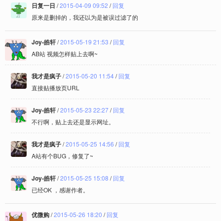
日复一日
/
2015-04-09 09:52
/
回复
原来是删掉的，我还以为是被误过滤了的
Joy-皓轩
/
2015-05-19 21:53
/
回复
AB站 视频怎样贴上去啊~
我才是疯子
/
2015-05-20 11:54
/
回复
直接贴播放页URL
Joy-皓轩
/
2015-05-23 22:27
/
回复
不行啊，贴上去还是显示网址。
我才是疯子
/
2015-05-25 14:56
/
回复
A站有个BUG，修复了~
Joy-皓轩
/
2015-05-25 15:08
/
回复
已经OK ，感谢作者。
优微购
/
2015-05-26 18:20
/
回复