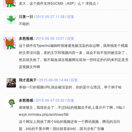
老大，这个插件支持5UCMS（ASP）么？ 求指点！
日复一日
/
2015-05-27 11:38
/
回复
不能的
多愁善感
/
2015-06-06 10:07
/
回复
这个插件在Typecho编辑时很难避免被渲染的命运啊，我单独发个视频
的文章没问题，发的文字和视频内容一多，就会不知不觉间被渲染了，
然后就失效了。能不能改成在视频网址前加一些特定的代码来判定是否
是视频文件啊
我才是疯子
/
2015-06-06 14:49
/
回复
单独一行的视频URL就会被渲染的，你的是什么情况，举个例子哈
多愁善感
/
2015-06-07 02:42
/
回复
谢谢楼主，我现在会了，不过b站的视频在手机上显示不了啊，http://
wxyh.ml/index.php/archives/58/
这个网址上我放了两个b站的视频还有一个腾讯视频，腾讯的没问
题，b站的不显示啊！我比较喜欢b站，因为没有广告嘛