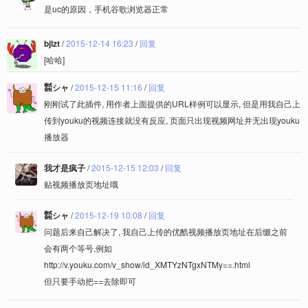
是uc的原因，手机谷歌浏览器正常
bjlzt
/
2015-12-14 16:23
/
回复
[哈哈]
㍿シャ
/
2015-12-15 11:16
/
回复
刚刚试了此插件, 用作者上面提供的URL样例可以显示, 但是用我自己上
传到youku的视频连接就没有反应, 页面只出现视频网址并无出现youku
播放器
我才是疯子
/
2015-12-15 12:03
/
回复
贴视频播放页地址哦
㍿シャ
/
2015-12-19 10:08
/
回复
问题后来自己解决了, 我自己上传的优酷视频播放页地址在后缀之前
会有两个等号,例如
http://v.youku.com/v_show/id_XMTYzNTgxNTMy==.html
但只要手动把==去除即可