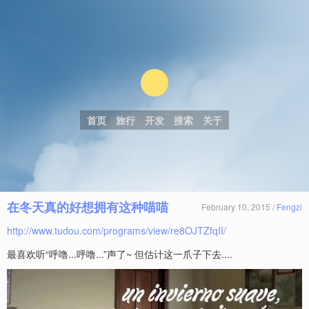
首页
旅行
开发
搜索
关于
在冬天真的好想拥有这种喵喵
February 10, 2015 /
Fengzi
http://www.tudou.com/programs/view/re8OJTZfqII/
最喜欢听“呼噜...呼噜...”声了~ 但估计这一爪子下去....