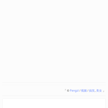
「
©
Fengzi
/
视频
/
搞笑
,
美女
」