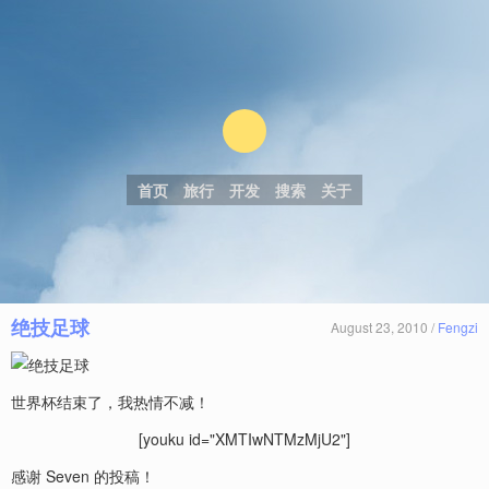
首页
旅行
开发
搜索
关于
绝技足球
August 23, 2010 /
Fengzi
世界杯结束了，我热情不减！
[youku id="XMTIwNTMzMjU2"]
感谢 Seven 的投稿！