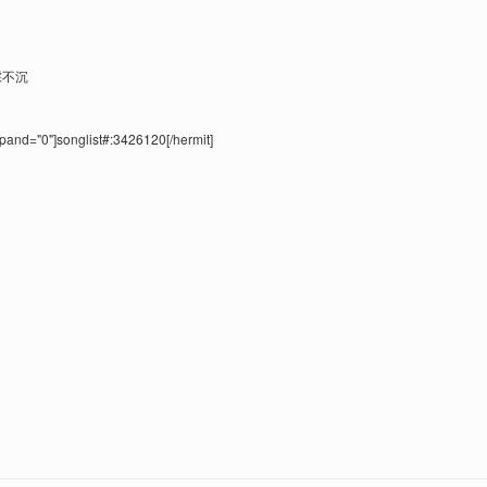
踩不沉
xpand="0"]songlist#:3426120[/hermit]