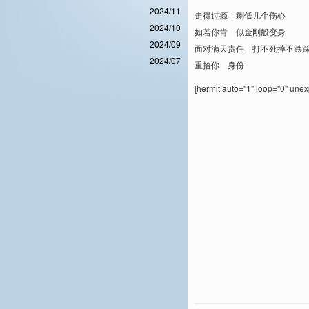
2024/11
走得过瘾 剩低几个伤心
2024/10
如若你肯 似金刚般变身
2024/09
面对满天责任 打不死摔不跌
2024/07
重拾你 身份
[hermit auto="1" loop="0" une