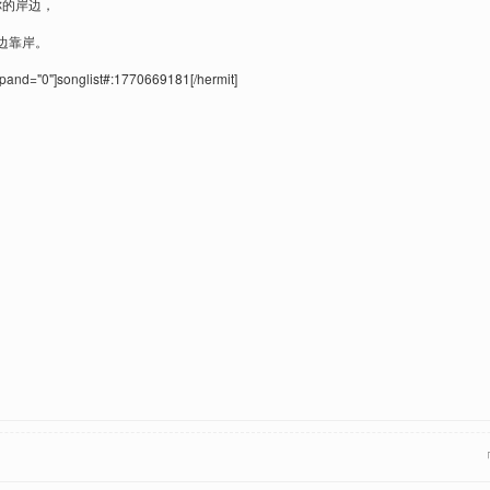
你的岸边，
边靠岸。
xpand="0"]songlist#:1770669181[/hermit]