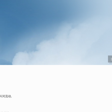
科河流动,
。