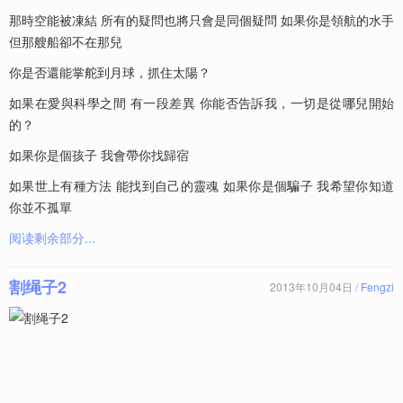
那時空能被凍結 所有的疑問也將只會是同個疑問 如果你是領航的水手
但那艘船卻不在那兒
你是否還能掌舵到月球，抓住太陽？
如果在愛與科學之間 ​有一段差異 你能否告訴我，一切是從哪兒開始
的？
如果你是個孩子 我會帶你找歸宿
如果世上有種方法 能找到自己的靈魂 如果你是個騙子 我希望你知道
你並不孤單
阅读剩余部分...
割绳子2
2013年10月04日 /
Fengzi