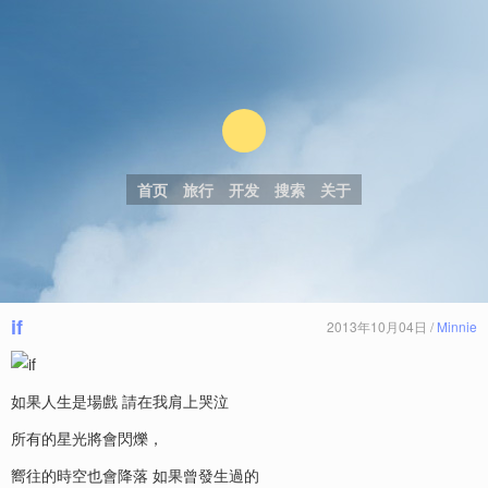
首页
旅行
开发
搜索
关于
if
2013年10月04日 /
Minnie
如果人生是場戲 請在我肩上哭泣
所有的星光將會閃爍，
嚮往的時空也會降落 如果曾發生過的