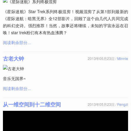
《星际迷航》Star Trek系列终极混剪！视频混剪了从第1部到最新的
《星际迷航：暗黑无界》全12部影片，回顾了这个由几代人共同完成
的科幻史诗。强烈推荐！当然，故事还将继续，未知的宇宙永远在召
唤！star trek粉们有木有热血沸腾？
阅读剩余部分...
古老大钟
2013年05月23日 /
Minnie
音乐无国界~
阅读剩余部分...
从一维空间到十二维空间
2013年05月23日 /
Fengzi