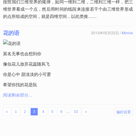
按照我们三维世界的规律，如同一维到二维，二维到三维一样，把三
维世界看成一个点，然后用时间的线段来连接若干个由三维世界形成
的点所组成的空间，就是四维空间，以此类推……
花的语
2013年05月22日 /
Minnie
莫名无事也会想到你
像似花儿放弃花蕊随风飞
你是心中 甜淡淡的小可爱
希望你找的花是阮
阅读剩余部分...
偏好设置
...
«
1
2
3
4
5
6
10
»