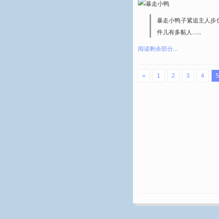
暴走小鸭子紧追主人步
件儿有多黏人…..
阅读剩余部分...
«
1
2
3
4
5