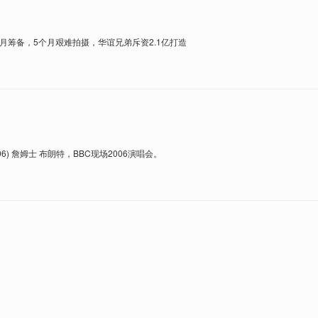
月筹备，5个月艰难拍摄，华谊兄弟斥资2.1亿打造
LIVE 2006) 詹姆士 布朗特，BBC现场2006演唱会。