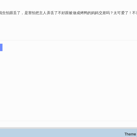
伐生怕跟丢了，是害怕把主人弄丢了不好跟被做成烤鸭的妈妈交差吗？太可爱了！不
Theme