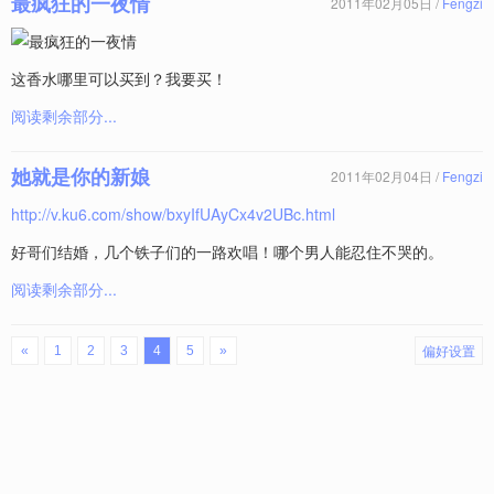
最疯狂的一夜情
2011年02月05日 /
Fengzi
这香水哪里可以买到？我要买！
阅读剩余部分...
她就是你的新娘
2011年02月04日 /
Fengzi
http://v.ku6.com/show/bxyIfUAyCx4v2UBc.html
好哥们结婚，几个铁子们的一路欢唱！哪个男人能忍住不哭的。
阅读剩余部分...
偏好设置
«
1
2
3
4
5
»