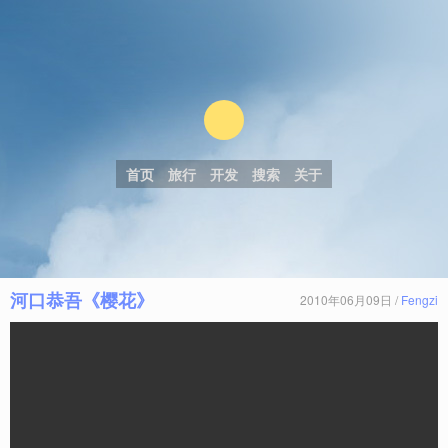
首页
旅行
开发
搜索
关于
河口恭吾《樱花》
2010年06月09日 /
Fengzi