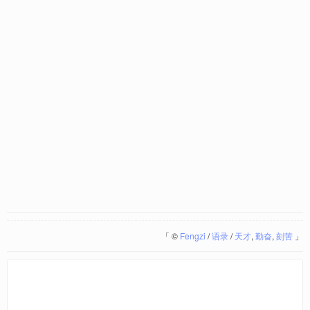
「
©
Fengzi
/
语录
/
天才
,
勤奋
,
刻苦
」