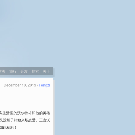
首页
旅行
开发
搜索
关于
December 10, 2013 /
Fengzi
实生活里的沃尔特却和他的英雄
又没胆子约她来场恋爱。正当沃
如此精彩！