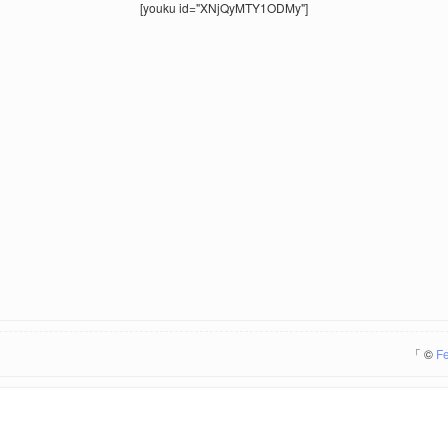
[youku id="XNjQyMTY1ODMy"]
「
©
F