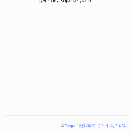
[youku id="XNjM0MzIyNTI0"]
「
©
Fengzi
/
视频
/
动画
,
房子
,
中国
,
飞碟说
」