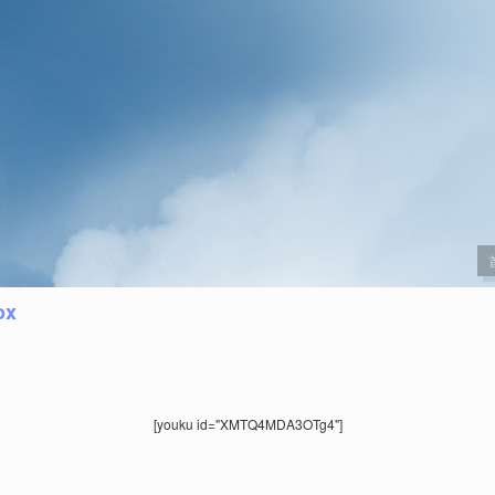
ox
[youku id="XMTQ4MDA3OTg4"]