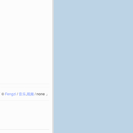
「
©
Fengzi
/
音乐
,
视频
/
none
」