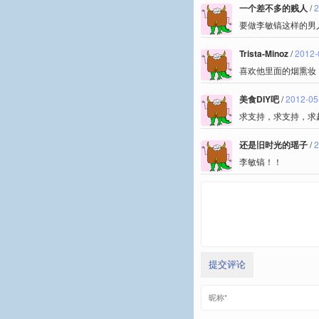
一个差不多的贱人
/
2
要做李敏镐这样的男
Trista-Minoz
/
2012-
喜欢他里面的烟熏妆
美食DIY吧
/
2012-05
求支持，求支持，求超神.
还是旧时光的瑶子
/
2
李敏镐！！
提交评论