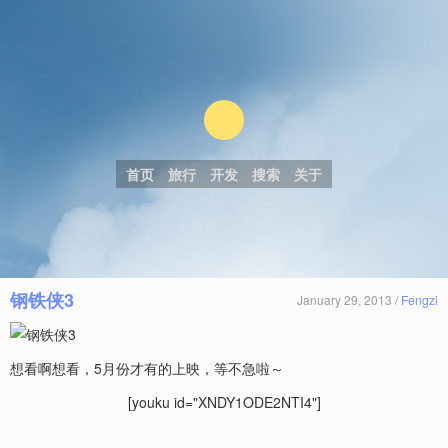
首页
旅行
开发
搜索
关于
钢铁侠3
January 29, 2013 /
Fengzi
想看啊想看，5月份才有的上映，等不急啦～
[youku id="XNDY1ODE2NTI4"]