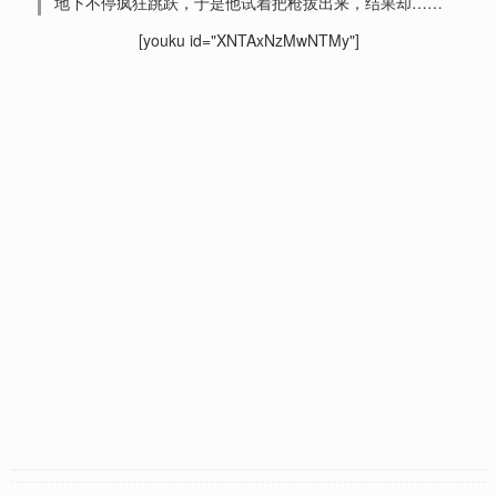
地下不停疯狂跳跃，于是他试着把枪拔出来，结果却……
[youku id="XNTAxNzMwNTMy"]