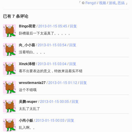
「
©
Fengzi
/
视频
/
游戏
,
恶搞
」
已有 7 条评论
Bingo荷君
/
2013-01-15 05:45
/
回复
卧槽最后一下太逼真了。。。。。
向_小小葵
/
2013-01-15 03:54
/
回复
没看明白。。。。
Xinzk泽楷
/
2013-01-15 03:04
/
回复
看不出要表达的意义，特效来说着实不错
wrestlemania27
/
2013-01-15 01:12
/
回复
这个不错哦
吴鹏-wuper
/
2013-01-15 00:05
/
回复
太乱了太乱了
小尚小贩
/
2013-01-15 00:03
/
回复
乱入啊。。