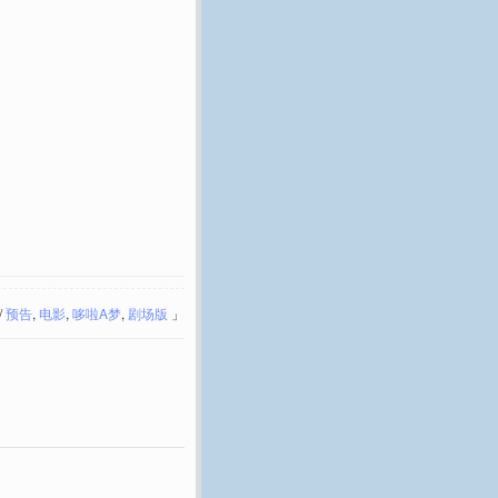
/
预告
,
电影
,
哆啦A梦
,
剧场版
」