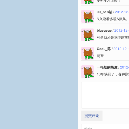
要明年才上映！
00_618洁
/
2012-12-
N久沒看多啦A夢鳥
blueueue
/
2012-12-
可是我还是觉得以前
CooL_陈
/
2012-12-
弱智
一根烟的热度
/
2012-
13年快到了，各种
提交评论