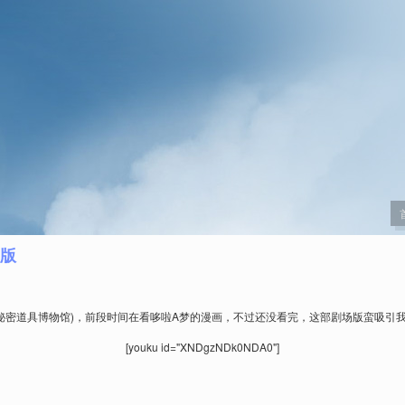
场版
雄的秘密道具博物馆)，前段时间在看哆啦A梦的漫画，不过还没看完，这部剧场版蛮吸引我
[youku id="XNDgzNDk0NDA0"]