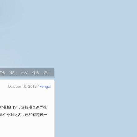
首页
旅行
开发
搜索
关于
October 16, 2012 /
Fengzi
“港版Psy”，穿梭港九新界坐
。几个小时之内，已经有超过一