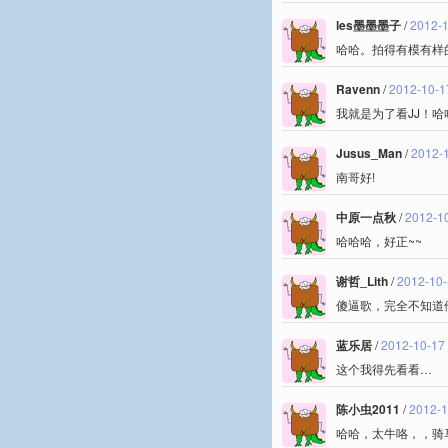
les墨墨墨子
/
2012-1
哈哈。拍得有模有样
Ravenn
/
2012-10-1
我就是为了看JJ！哈
Jusus_Man
/
2012-1
南哥好!
中原一点秋
/
2012-10
哈哈哈，好正~~
谢哲_Lith
/
2012-10-
傻逼歌，完全不知道
蓝乐居
/
2012-10-17
这个我得先看看…
陈小虫2011
/
2012-1
哈哈，太牛咯，，骑