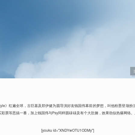
Style》红遍全球，古巨基及郑伊健为圆导演好友钱国伟幕前的梦想，叫他粉墨登场扮演
买彩票等恶搞一番，加上钱国伟与Psy同样圆碌碌及有个大肚腩，效果劲似热爆网络
[youku id="XNDYwOTU1ODMy"]