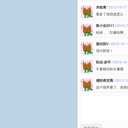
米粒青
/
2012-10-17
看多了觉得真恶心
陈小虫2011
/
2012-1
哈哈，，红爆街啊，
梁向阳V
/
2012-10-1
强大阵容！
职业-炒手
/
2012-10-
不要模仿的太像哦
感性夜忧离
/
2012-10
这个我早看了，觉得