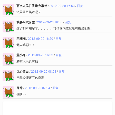
丽水人民驻香港办事处
/
2012-09-20 16:53
/
回复
這只限於美帝吧？
就要叫六月雪
/
2012-09-20 16:50
/
回复
连游都不用游了。。。。。可惜国内依然没有街景地图。
宗楠海
/
2012-09-20 16:20
/
回复
无人喝彩？！
董小牙
/
2012-09-20 16:02
/
回复
腾蛟人民真有钱
无心留白
/
2012-09-20 08:54
/
回复
产品经理还不休息啊
兮兮
/
2012-09-20 07:24
/
回复
强啊~~