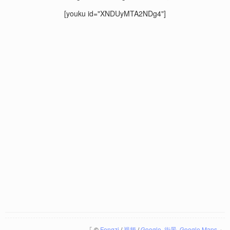
[youku id="XNDUyMTA2NDg4"]
「
©
Fengzi
/
视频
/
Google
,
街景
,
Google Maps
」