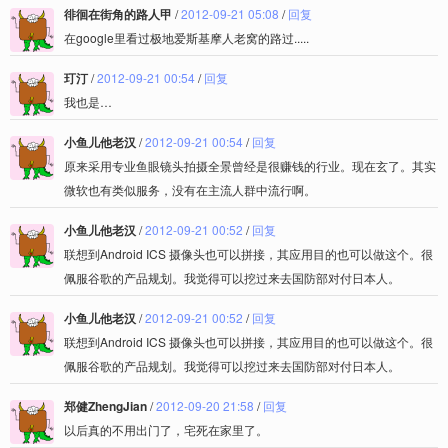
徘徊在街角的路人甲
/
2012-09-21 05:08
/
回复
在google里看过极地爱斯基摩人老窝的路过.....
玎汀
/
2012-09-21 00:54
/
回复
我也是…
小鱼儿他老汉
/
2012-09-21 00:54
/
回复
原来采用专业鱼眼镜头拍摄全景曾经是很赚钱的行业。现在玄了。其实
微软也有类似服务，没有在主流人群中流行啊。
小鱼儿他老汉
/
2012-09-21 00:52
/
回复
联想到Android ICS 摄像头也可以拼接，其应用目的也可以做这个。很
佩服谷歌的产品规划。我觉得可以挖过来去国防部对付日本人。
小鱼儿他老汉
/
2012-09-21 00:52
/
回复
联想到Android ICS 摄像头也可以拼接，其应用目的也可以做这个。很
佩服谷歌的产品规划。我觉得可以挖过来去国防部对付日本人。
郑健ZhengJian
/
2012-09-20 21:58
/
回复
以后真的不用出门了，宅死在家里了。