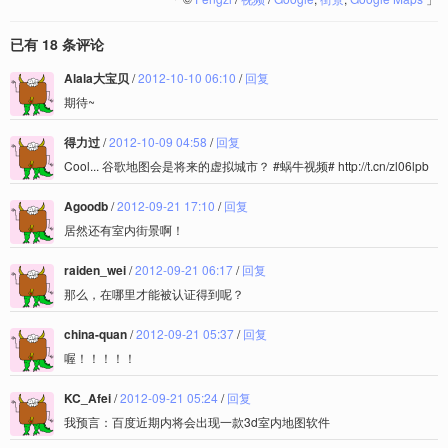
已有 18 条评论
Alala大宝贝
/
2012-10-10 06:10
/
回复
期待~
得力过
/
2012-10-09 04:58
/
回复
Cool... 谷歌地图会是将来的虚拟城市？ #蜗牛视频# http://t.cn/zl06lpb
Agoodb
/
2012-09-21 17:10
/
回复
居然还有室内街景啊！
raiden_wei
/
2012-09-21 06:17
/
回复
那么，在哪里才能被认证得到呢？
china-quan
/
2012-09-21 05:37
/
回复
喔！！！！！
KC_Afei
/
2012-09-21 05:24
/
回复
我预言：百度近期内将会出现一款3d室内地图软件