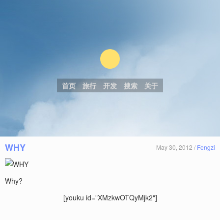
首页
旅行
开发
搜索
关于
WHY
May 30, 2012 /
Fengzi
Why?
[youku id="XMzkwOTQyMjk2"]