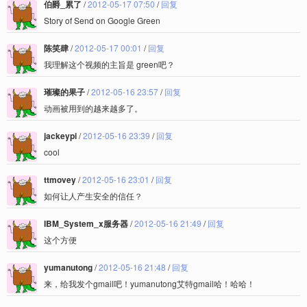
伯爵_累了
/
2012-05-17 07:50
/
回复
Story of Send on Google Green
陈笑肆
/
2012-05-17 00:01
/
回复
我理解这个视频的主旨是 green吧？
璀璨的果子
/
2012-05-16 23:57
/
回复
动画被用到的越来越多了。
jackeypi
/
2012-05-16 23:39
/
回复
cool
ttmovey
/
2012-05-16 23:01
/
回复
如何让人产生安全的信任？
IBM_System_x服务器
/
2012-05-16 21:49
/
回复
这个方便
yumanutong
/
2012-05-16 21:48
/
回复
来，给我发个gmail吧！yumanutong艾特gmail哈！哈哈！