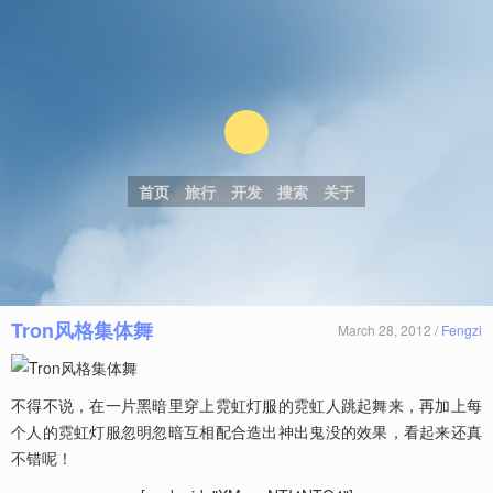
首页
旅行
开发
搜索
关于
Tron风格集体舞
March 28, 2012 /
Fengzi
不得不说，在一片黑暗里穿上霓虹灯服的霓虹人跳起舞来，再加上每
个人的霓虹灯服忽明忽暗互相配合造出神出鬼没的效果，看起来还真
不错呢！