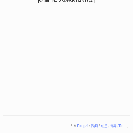
[youku id="XMzcwNTI4NTQ4"]
「
©
Fengzi
/
视频
/
创意
,
街舞
,
Tron
」