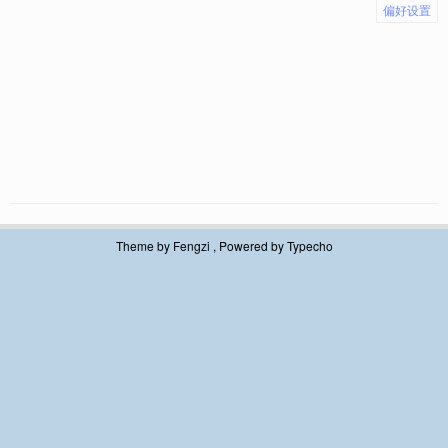
偏好设置
Theme by
Fengzi
, Powered by
Typecho